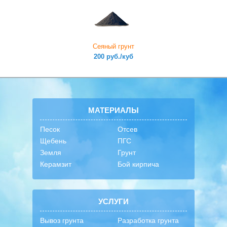
Сеяный грунт
200 руб./куб
МАТЕРИАЛЫ
Песок
Отсев
Щебень
ПГС
Земля
Грунт
Керамзит
Бой кирпича
УСЛУГИ
Вывоз грунта
Разработка грунта