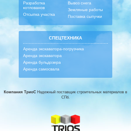
Разработка
Вывоз снега
котлованов
Земляные работы
Отсыпка участка
Поставка сыпучки
СПЕЦТЕХНИКА
Аренда экскаватора-погрузчика
Аренда экскаватора
Аренда бульдозера
Аренда самосвала
Компания ТриоС
Надежный поставщик строительных материалов
в
СПб.