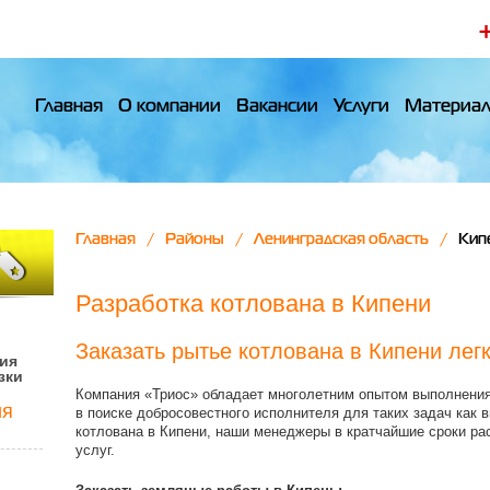
Главная
О компании
Вакансии
Услуги
Материа
Главная
Районы
Ленинградская область
Кип
Разработка котлована в Кипени
Заказать рытье котлована в Кипени легк
ия
зки
Компания «Триос» обладает многолетним опытом выполнения
ия
в поиске добросовестного исполнителя для таких задач как в
котлована в Кипени, наши менеджеры в кратчайшие сроки р
услуг.