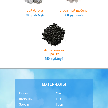
Бой бетона
Вторичный щебень
300 руб./куб
300 руб./куб
Асфальтовая
крошка
550 руб./куб
МАТЕРИАЛЫ
Песок
Отсев
Щебень
ПГС
Земля
Грунт