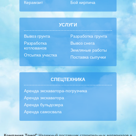
Керамзит
Бой кирпича
УСЛУГИ
Вывоз грунта
Разработка грунта
Разработка
Вывоз снега
котлованов
Земляные работы
Отсыпка участка
Поставка сыпучки
СПЕЦТЕХНИКА
Аренда экскаватора-погрузчика
Аренда экскаватора
Аренда бульдозера
Аренда самосвала
Компания ТриоС
Надежный поставщик строительных материалов
в