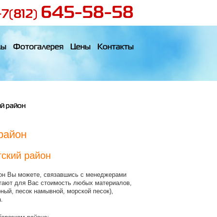
645-58-58
+7(812)
лы
Фотогалерея
Цены
Контакты
й район
район
гский район
йон Вы можете, связавшись с менеджерами
итают для Вас стоимость любых материалов,
ный, песок намывной, морской песок),
.