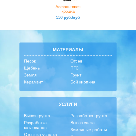
Асфальтовая
крошка
550 руб./куб
МАТЕРИАЛЫ
Песок
Отсев
Щебень
ПГС
Земля
Грунт
Керамзит
Бой кирпича
УСЛУГИ
Вывоз грунта
Разработка грунта
Разработка
Вывоз снега
котлованов
Земляные работы
Отсыпка участка