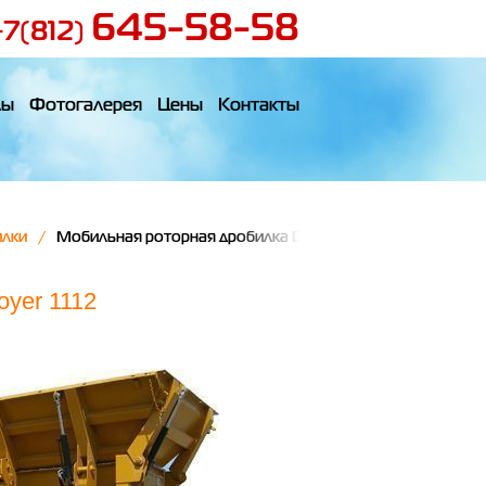
645-58-58
+7(812)
лы
Фотогалерея
Цены
Контакты
илки
Мобильная роторная дробилка Destroyer 1112
yer 1112