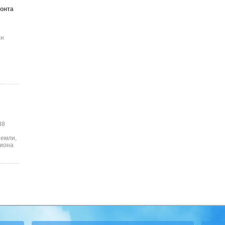
онта
ан
88
земли,
лиона