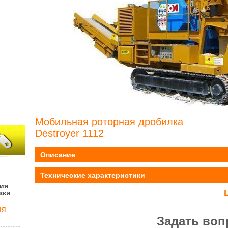
Мобильная роторная дробилка
Destroyer 1112
Описание
Технические характеристики
ия
зки
ия
Задать воп