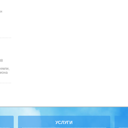
ан
88
земли,
лиона
УСЛУГИ