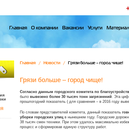
Главная
О компании
Вакансии
Услуги
Материа
Главная
Новости
Грязи больше – город чище!
Грязи больше – город чище!
Согласно данным городского комитета по благоустройст
ия
было
вывезено более 30 тысяч тонн загрязнений
. Эта циф
зки
прошлогодний показатель ( для сравнения – в 2016 году выве
ия
По словам представителей комитета, данный показатель
гов
уборки городских улиц
в нынешнем году. Городские дорожн
38 тысяч смен техники. При этом удалось максимально избе
процесс и сформировав единую структуру работ.