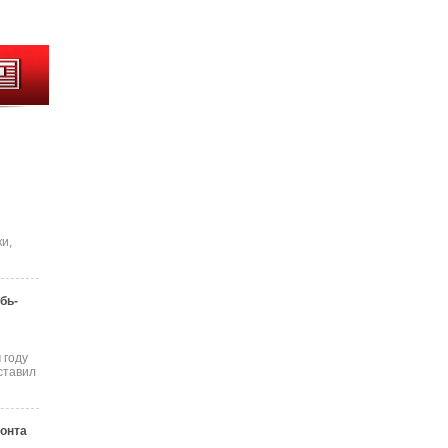
и,
бь-
 году
ставил
онта